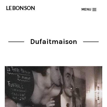
Skip
LE BON SON
MENU
to
content
Dufaitmaison