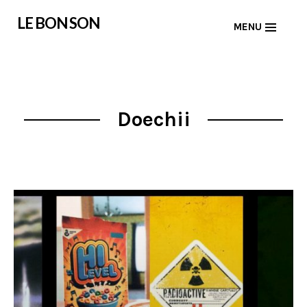
Skip
LE BON SON
MENU
to
content
Doechii