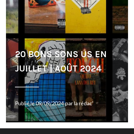
20 BONS SONS US EN
JUILLET | AOÛT 2024
Publié le
09/09/2024
par
la rédac'