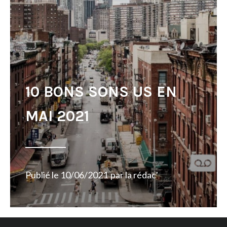
10 BONS SONS US EN
MAI 2021
Publié le
10/06/2021
par
la rédac'