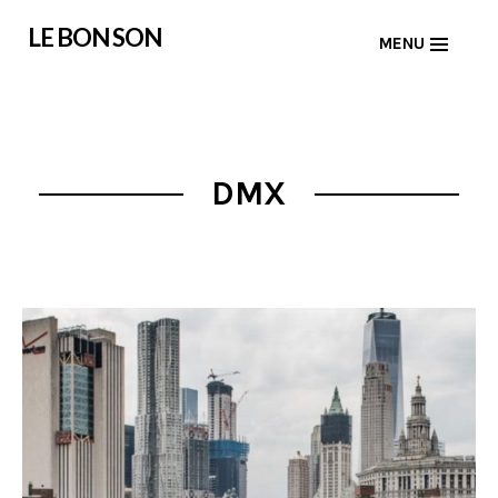
Skip
LE BON SON
MENU
to
content
DMX