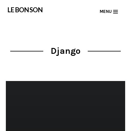
Skip
LE BON SON
MENU
to
content
Django