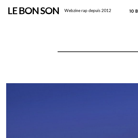
Skip
LE BON SON
Webzine rap depuis 2012
10 
to
content