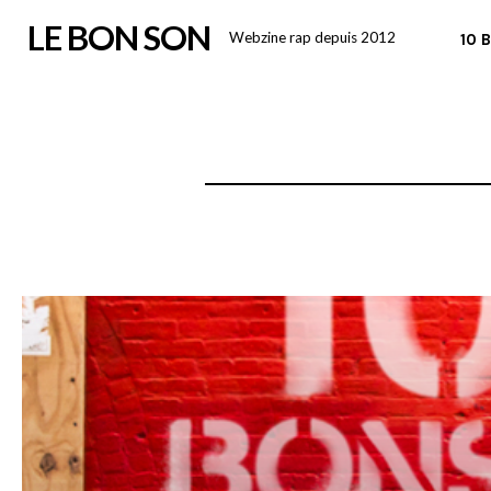
Skip
LE BON SON
Webzine rap depuis 2012
10 
to
content