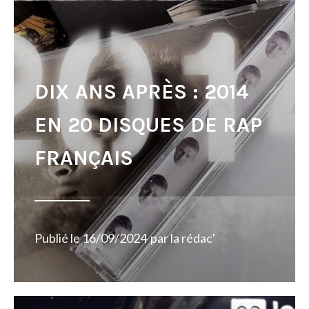
DIX ANS APRÈS : 2014
EN 20 DISQUES DE RAP
FRANÇAIS
Publié le
16/09/2024
par
la rédac'