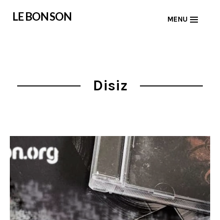
Skip
LE BON SON
MENU
to
content
Disiz