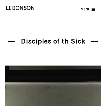
Skip
LE BON SON
MENU
to
content
Disciples of th Sick