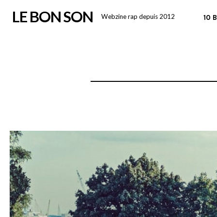
Skip
LE BON SON
Webzine rap depuis 2012
10 
to
content