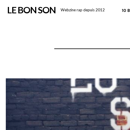
Skip
LE BON SON
Webzine rap depuis 2012
10 
to
content