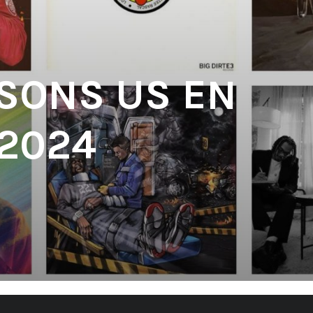
 SONS US EN
 2024
'