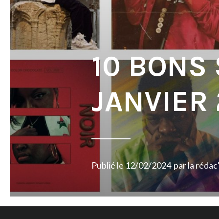
10 BONS
JANVIER
Publié le
12/02/2024
par
la rédac