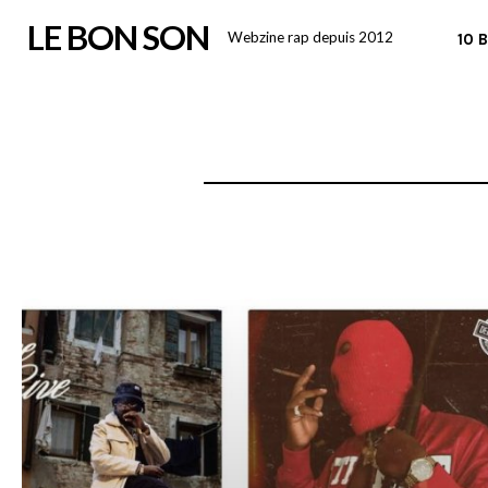
Skip
LE BON SON
Webzine rap depuis 2012
10 
to
content