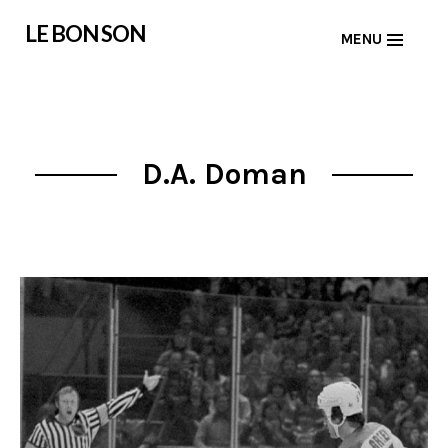
Skip
LE BON SON
MENU
to
content
D.A. Doman