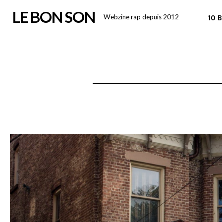
Skip
LE BON SON
Webzine rap depuis 2012
10 
to
content