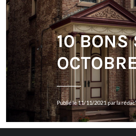
10 BONS
OCTOBRE
Publié le
11/11/2021
par
la rédac