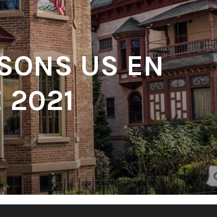
 SONS US EN
 2021
'