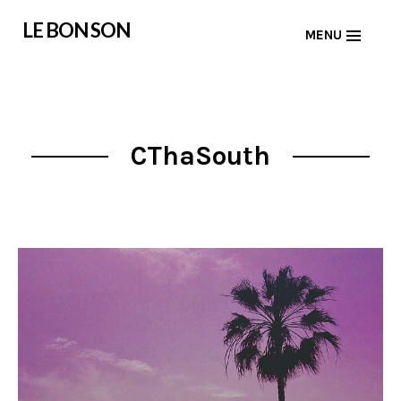
Skip
LE BON SON
MENU
to
content
CThaSouth