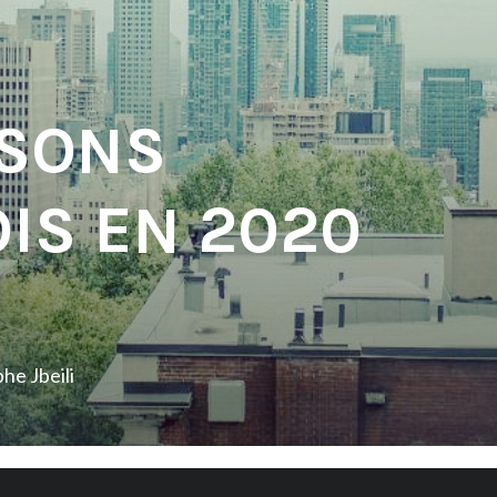
 SONS
IS EN 2020
he Jbeili