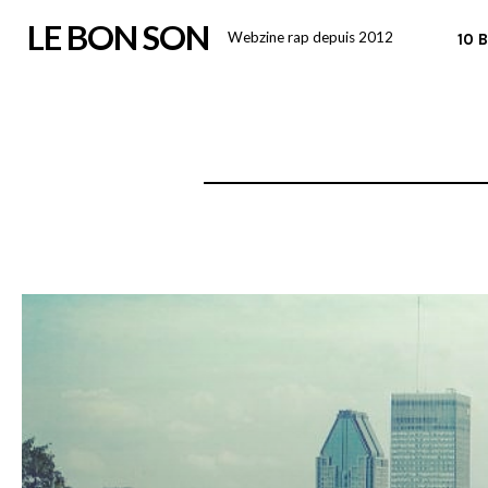
Skip
LE BON SON
Webzine rap depuis 2012
10 
to
content