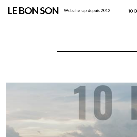
Skip
LE BON SON
Webzine rap depuis 2012
10 
to
content