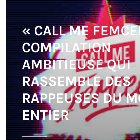
« CALL ME FEMCEE
COMPILATION
AMBITIEUSE QUI
RASSEMBLE DES
RAPPEUSES DU 
ENTIER