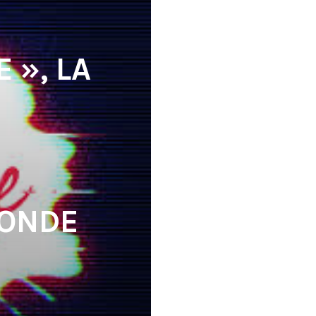
 », LA
MONDE