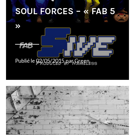
SOUL FORCES – « FAB 5
»
Publié le
02/05/2015
par
Green