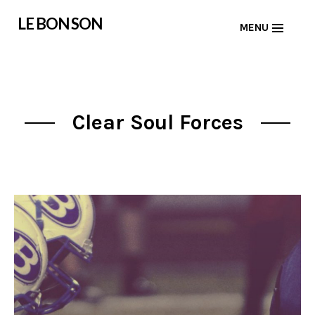
Skip
LE BON SON
MENU
to
content
Clear Soul Forces