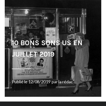
10 BONS SONS US EN
JUILLET 2019
Publié le
12/08/2019
par
la rédac'