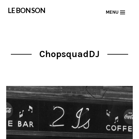
Skip
LE BON SON
MENU
to
content
ChopsquadDJ