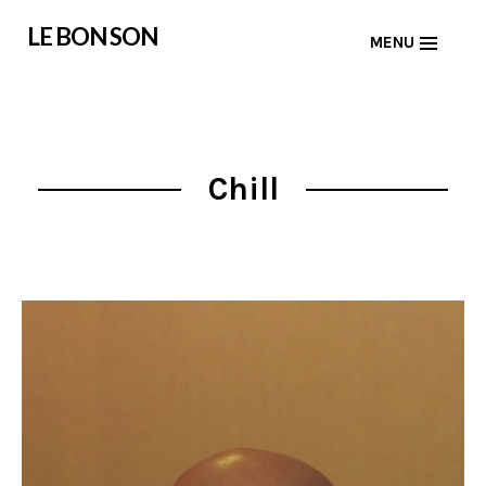
Skip
LE BON SON
MENU
to
content
Chill