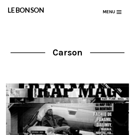
Skip
LE BON SON
MENU
to
content
Carson