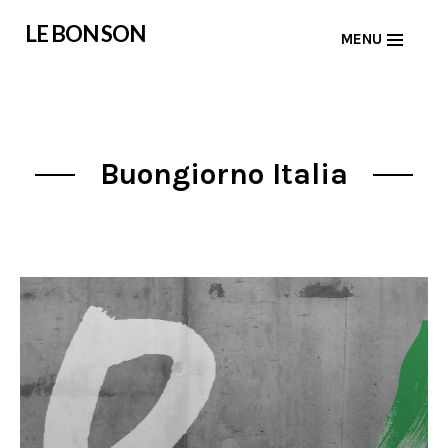
Skip
LE BON SON
MENU
to
content
Buongiorno Italia