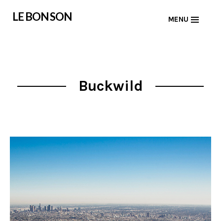
Skip
LE BON SON
MENU
to
content
Buckwild