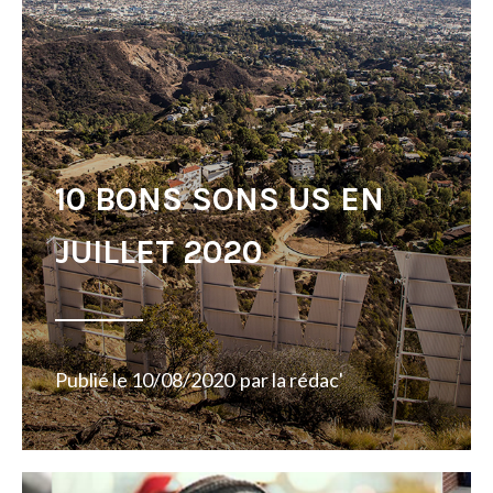
10 BONS SONS US EN
JUILLET 2020
Publié le
10/08/2020
par
la rédac'