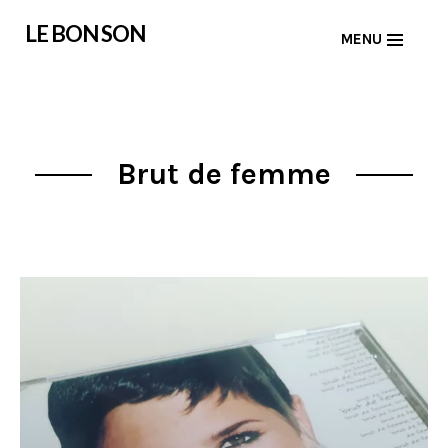
Skip
LE BON SON
MENU
to
content
Brut de femme