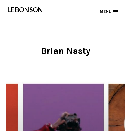
Skip
LE BON SON
MENU
to
content
Brian Nasty