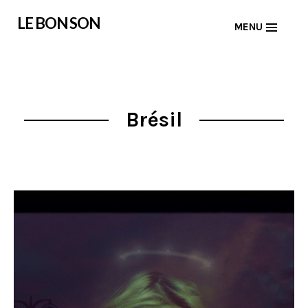
Skip
LE BON SON
MENU
to
content
Brésil