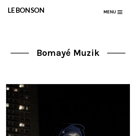
Skip
LE BON SON
MENU
to
content
Bomayé Muzik