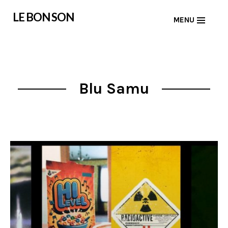
Skip
LE BON SON
MENU
to
content
Blu Samu