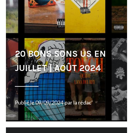
20 BONS SONS US EN
JUILLET | AOÛT 2024
Publié le
09/09/2024
par
la rédac'