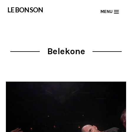
Skip
LE BON SON
MENU
to
content
Belekone