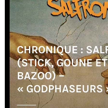
CHRONIQUE : SA
(STICK, GOUNE ET
BAZOO) –
« GODPHASEURS 