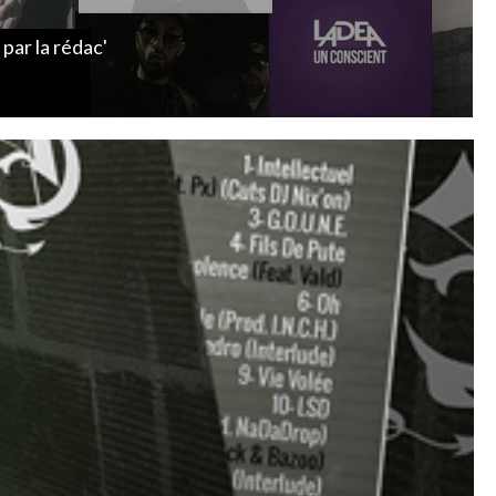
par
la rédac'