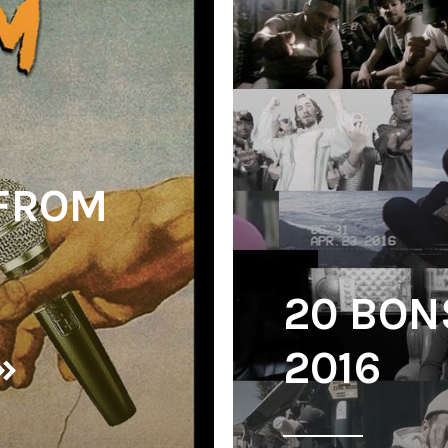
LFROM
20 BON
»
2016