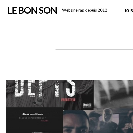
Skip
LE BON SON
Webzine rap depuis 2012
10 
to
content