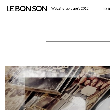
Skip
LE BON SON
Webzine rap depuis 2012
10 
to
content