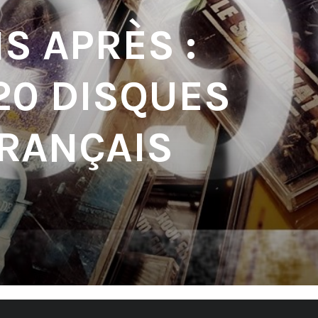
S APRÈS :
20 DISQUES
FRANÇAIS
'