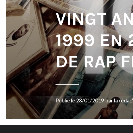
VINGT AN
1999 EN 
DE RAP 
Publié le
28/01/2019
par
la rédac