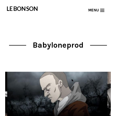
Skip
LE BON SON
MENU
to
content
Babyloneprod