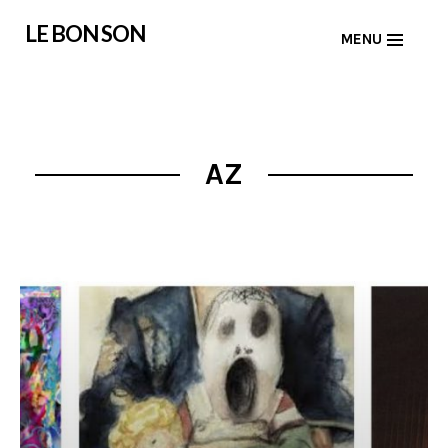
Skip
LE BON SON
MENU
to
content
AZ