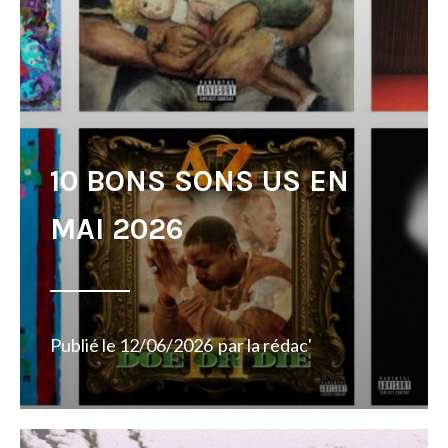
10 BONS SONS US EN
MAI 2026
Publié le
12/06/2026
par
la rédac'