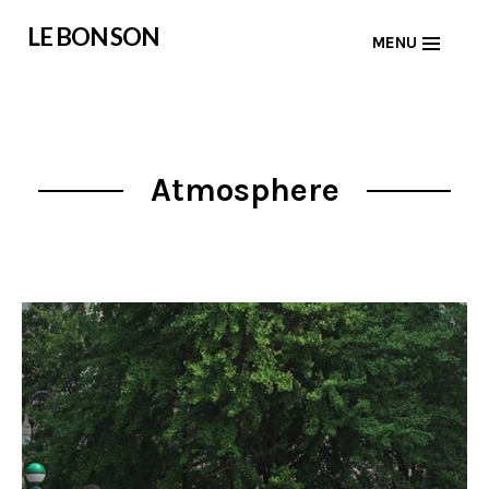
Skip
LE BON SON
MENU
to
content
Atmosphere