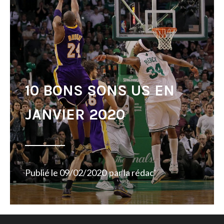
10 BONS SONS US EN
JANVIER 2020
Publié le
09/02/2020
par
la rédac'