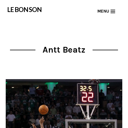
Skip
LE BON SON
MENU
to
content
Antt Beatz