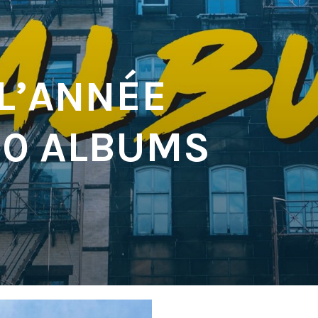
 L’ANNÉE
 10 ALBUMS
'