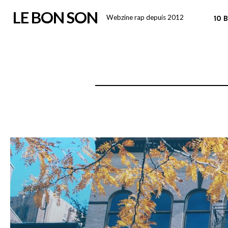
Skip
LE BON SON
Webzine rap depuis 2012
10 
to
content