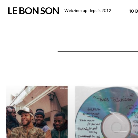
Skip
LE BON SON
Webzine rap depuis 2012
10 
to
content