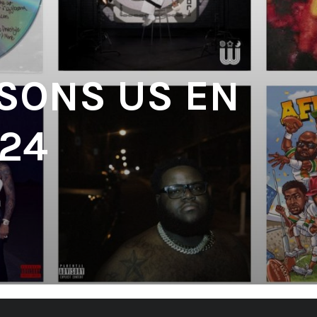
 SONS US EN
24
'