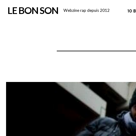
Skip
LE BON SON
Webzine rap depuis 2012
10 
to
content