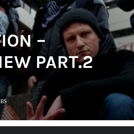
ION –
IEW PART.2
LBS