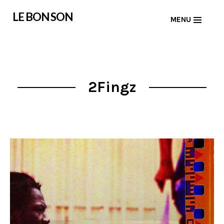
Skip
LE BON SON
MENU
to
content
2Fingz