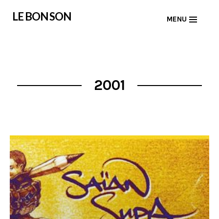
Skip
LE BON SON
MENU
to
content
2001