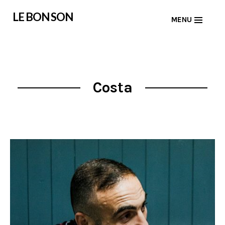
Skip
LE BON SON
MENU
to
content
Costa