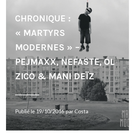
CHRONIQUE :
« MARTYRS
MODERNES » –
PEJMAXX, NEFASTE, OL
ZICO & MANI DEÏZ
Publié le
19/10/2016
par
Costa