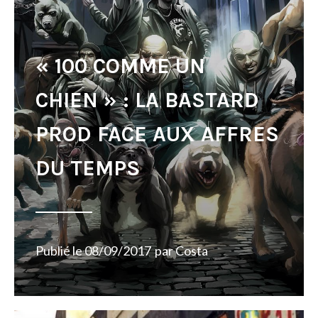
« 100 COMME UN
CHIEN » : LA BASTARD
PROD FACE AUX AFFRES
DU TEMPS
Publié le
08/09/2017
par
Costa