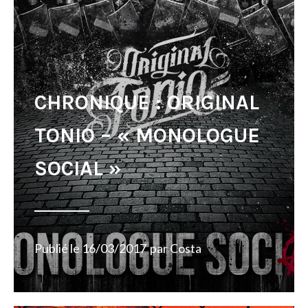
CHRONIQUE : ORIGINAL
TONIO – « MONOLOGUE
SOCIAL »
Publié le
16/03/2017
par
Costa