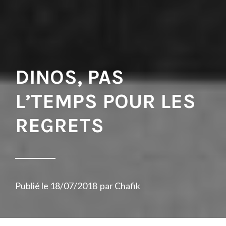
DINOS, PAS
L’TEMPS POUR LES
REGRETS
Publié le
18/07/2018
par
Chafik