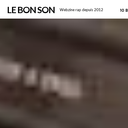
Skip
LE BON SON
Webzine rap depuis 2012
10 
to
content