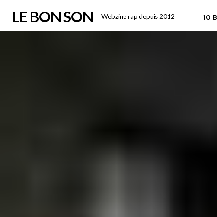
Skip
LE BON SON
Webzine rap depuis 2012
10 
to
content