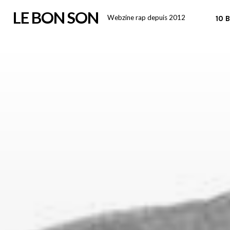
Skip
LE BON SON
Webzine rap depuis 2012
10 
to
content