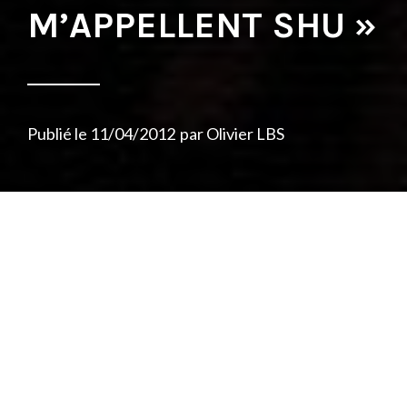
M’APPELLENT SHU »
Publié le
11/04/2012
par
Olivier LBS
14 ans se sont écoulés depuis « Où je vis »,
classique s’il en est, sorti peu de temps