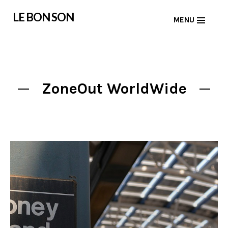
Skip
LE BON SON
MENU
to
content
ZoneOut WorldWide