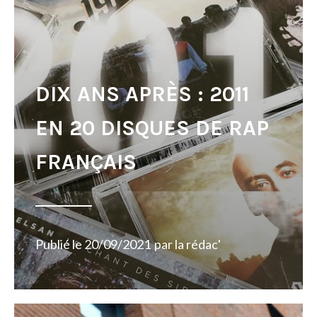
DIX ANS APRÈS : 2011
EN 20 DISQUES DE RAP
FRANÇAIS
Publié le
20/09/2021
par
la rédac'