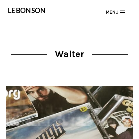
Skip
LE BON SON
MENU
to
content
Walter