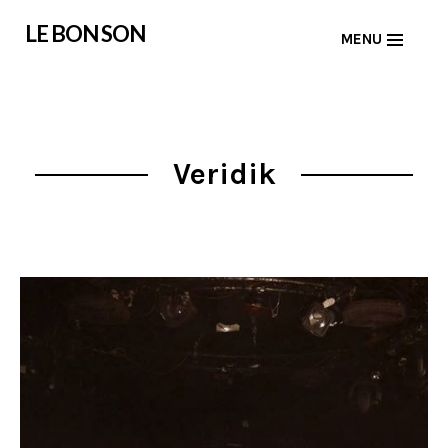
Skip
LE BON SON
MENU
to
content
Veridik