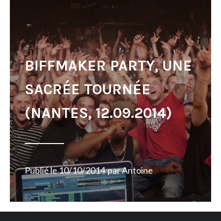
BIFFMAKER PARTY, UNE
SACRÉE TOURNÉE
(NANTES, 12.09.2014)
Publié le
10/10/2014
par
Antoine