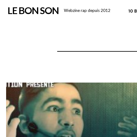
Skip
LE BON SON
Webzine rap depuis 2012
10 
to
content