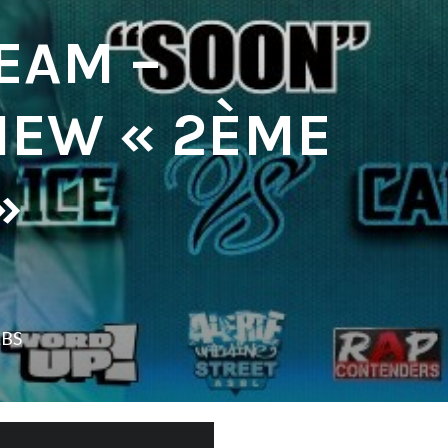
EAM –
VIEW « 2ÈME
»
LBS