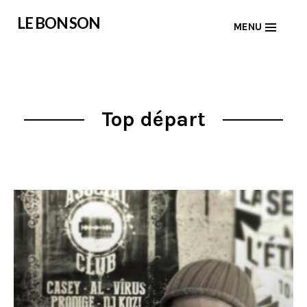
Skip
LE BON SON
MENU
to
content
Top départ